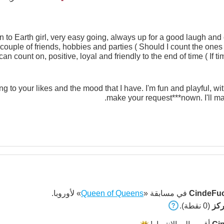
 to Earth girl, very easy going, always up for a good laugh an
 couple of friends, hobbies and parties ( Should I count the ones I
n count on, positive, loyal and friendly to the end of time ( If ti
e second chances. I'm the creative one, smart, full of life, curiou
lover and a cat keeper. You'r
g to your likes and the mood that I have. I'm fun and playful, wi
make your request***nown. I'll ma
CindeFuc
في مسابقة «
Queen of Queens
» لأوروبا.
(0 نقطة).