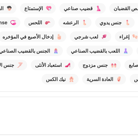
ص القضبان
قضيب صناعي
الإستمتاع
ال
جنس يدوي
الرعشه
اللحس
nse
إغراء
لعب شرجي
إدخال الأصبع في المؤخره
اللعب بالقضيب الصناعي
الجنس بالقضيب الصناعي
صابع
جنس مزدوج
استعباد الأنثى
جنس الأ
س
العادة السرية
نيك الكس