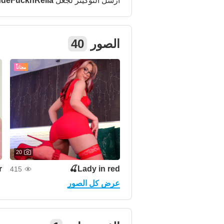
ndeFucknRella
أرسل التوكينز لجعل
40
الصور
مجاناً
20

Lady in red🍒
415
عرض كل الصور