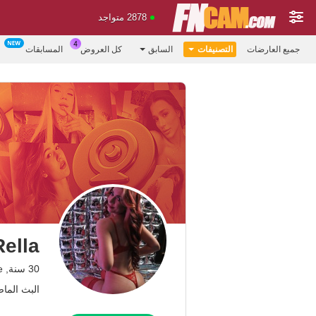
2878 متواجد
جميع العارضات
التصنيفات
السابق
كل العروض
المسابقات
ella
30 سنة, Europe
البث الماضي: 5.07.26