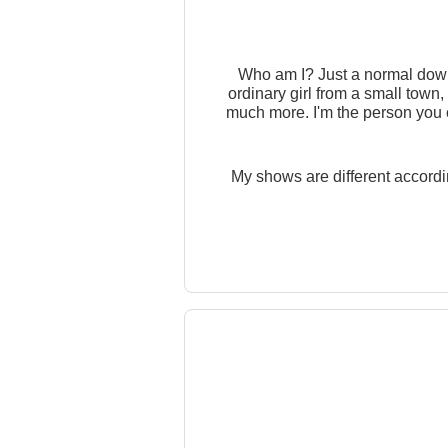
Who am I? Just a normal down
ordinary girl from a small town,
much more. I'm the person you ca
don't judge by the cover, I giv
My shows are different accordin