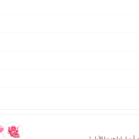
. أرسل لها هديتها الأولى!