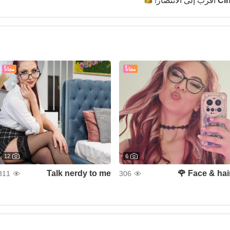
الانتصار!
أقرب إلى
Ci
مجاناً
مجاناً
12
6
Talk nerdy to me
Face & hair 
311
306