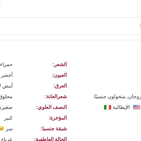
الشعر:
حمراء 
العيون:
أخضر
العرق:
أبيض /
زوجان, متحولون جنسيًا
شعرالعانة:
محلوق
الإيطالية
النصف العلوي:
صغيرة
المؤخرة:
كبير
شبقة جنسيا:
سر
الحالة العاطفية:
عزباء