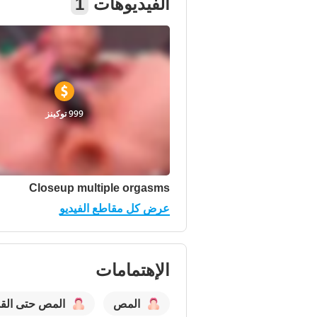
الفيديوهات
1
999 توكينز
Closeup multiple orgasms
عرض كل مقاطع الفيديو
الإهتمامات
المص
المص حتى الق