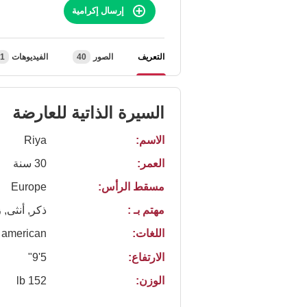
إرسال إكرامية
التعريف
الصور
40
الفيديوهات
1
السيرة الذاتية للعارضة
الاسم:
Riya
العمر:
30 سنة
مسقط الرأس:
Europe
مهتم بـ :
ذكر, أنثى, 
اللغات:
american
الارتفاع:
5'9"
الوزن:
152 lb