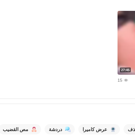
27:45
15
ذف
عرض كاميرا
دردشة
مص القضيب