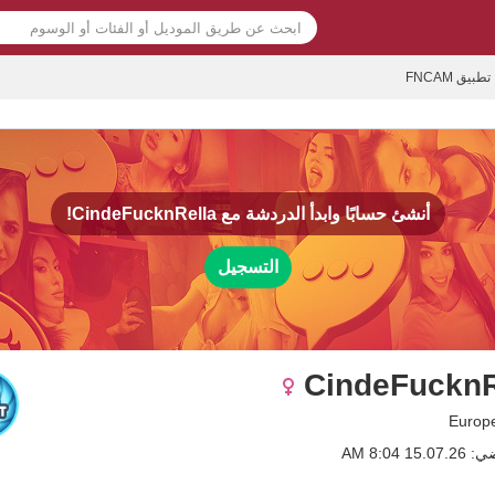
تطبيق FNCAM
أنشئ حسابًا وابدأ الدردشة مع
CindeFucknRella!
التسجيل
CindeFucknR
1 8:04 AM